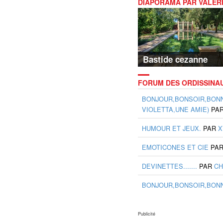
DIAPORAMA PAR VALER
NOLY
Bastide cezanne
FORUM DES ORDISSINA
BONJOUR,BONSOIR,BONNE 
VIOLETTA,UNE AMIE)
PA
HUMOUR ET JEUX.
PAR
X
EMOTICONES ET CIE
PA
DEVINETTES.......
PAR
CH
BONJOUR,BONSOIR,BONN