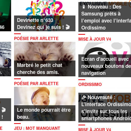
📱 Nouveau : Des
Samsung prêts à
Devinette n°633
l’emploi avec l’interf
46
Devinez qui je suis ! 🎬
Ordissimo
POÉSIE PAR ARLETTE
MISE À JOUR V4
RICHMANN
Ecran d'accueil avec
Marbré le petit chat
nouveaux boutons de
.
cherche des amis.
navigation
POÉSIE PAR ARLETTE
ORDISSIMO
RICHMANN
🎉 Nouveauté :
L’interface Ordissim
 🎬
Le monde pourrait être
s’invite sur tous les
 !
beau.
smartphones Androi
E
JEU : MOT MANQUANT
MISE À JOUR V4