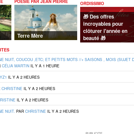
IE
POÉSIE PAR JEAN PIERRE
ORDISSIMO
LAMBERT
🎁 Des offres
incroyables pour
clôturer l'année en
Terre Mère
beauté 🎁
UTES
NUIT, COUCOU ,ETC; ET PETITS MOTS //+ SAISONS , MOIS (SUJET 
R
CÉLIA MARTIN
IL Y A 1 HEURE
YZ1
IL Y A 2 HEURES
R
CHRISTINE
IL Y A 2 HEURES
RISTINE
IL Y A 2 HEURES
E NUIT.
PAR
CHRISTINE
IL Y A 2 HEURES