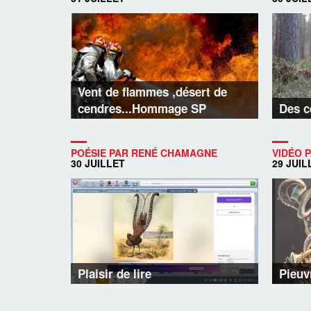
Vent de flammes ,désert de
cendres...Hommage SP
Des c
POÉSIE PAR RENÉ CHAMAGNE
VIDÉO P
30 JUILLET
29 JUIL
Plaisir de lire
Pieuvr