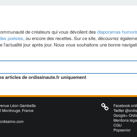
 communauté de créateurs qui vous dévoilent des
diaporamas humoris
des poésies
, ou encore des recettes. Sur ce site, découvrez égalem
vre l'actualité jour après jour. Nous vous souhaitons une bonne navigati
s articles de ordissinaute.fr uniquement
venue Léon Gambetta
Facebook ordi
 Montrouge, France
Twitter @ordi
Google+ Ordi
Mentions léga
ordissimo.com
CGU
Popsenior