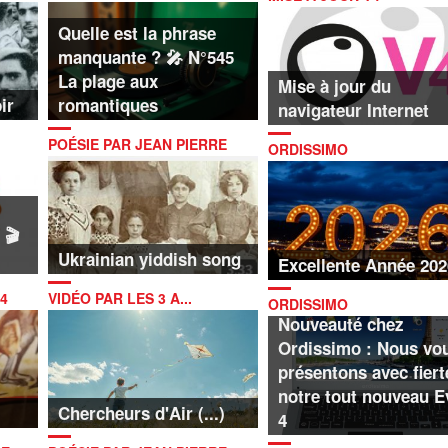
Quelle est la phrase
manquante ? 🎤 N°545
La plage aux
Mise à jour du
ir
romantiques
navigateur Internet
POÉSIE PAR JEAN PIERRE
ORDISSIMO
LAMBERT
 🎬
Ukrainian yiddish song
Excellente Année 202
4
VIDÉO PAR LES 3 A...
ORDISSIMO
Nouveauté chez
Ordissimo : Nous vo
présentons avec fiert
notre tout nouveau E
Chercheurs d'Air (...)
4