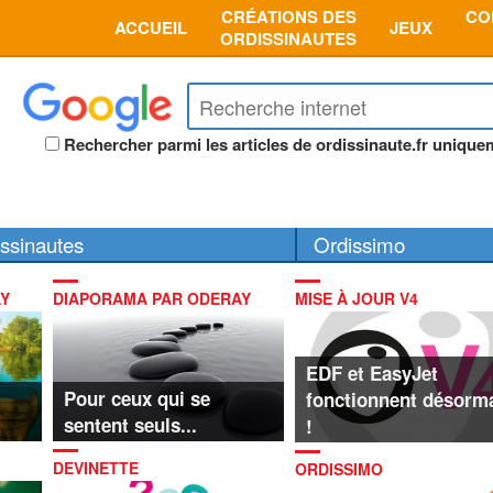
CRÉATIONS DES
CO
ACCUEIL
JEUX
ORDISSINAUTES
Rechercher parmi les articles de ordissinaute.fr unique
ssinautes
Ordissimo
Y
DIAPORAMA PAR ODERAY
MISE À JOUR V4
EDF et EasyJet
Pour ceux qui se
fonctionnent désorm
sentent seuls...
!
DEVINETTE
ORDISSIMO