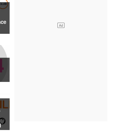
ace
o
d