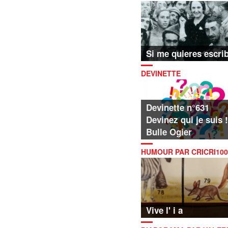
LAMBERT
Si me quieres escrib
DEVINETTE
Devinette n°631
Devinez qui je suis !
Bulle Ogier
HUMOUR PAR CRICRI100
Vive l' i a