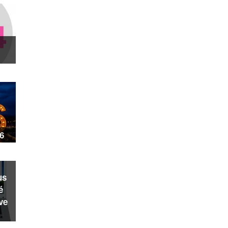
6
us
é
ve