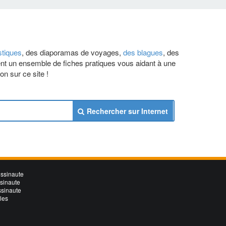
tiques
, des diaporamas de voyages,
des blagues
, des
ent un ensemble de fiches pratiques vous aidant à une
on sur ce site !
Rechercher sur Internet
ssinaute
ssinaute
ssinaute
les