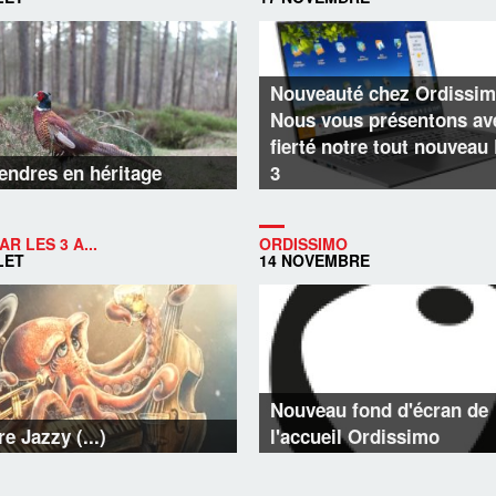
Nouveauté chez Ordissim
Nous vous présentons av
fierté notre tout nouveau
endres en héritage
3
AR LES 3 A...
ORDISSIMO
LET
14 NOVEMBRE
Nouveau fond d'écran de
e Jazzy (...)
l'accueil Ordissimo