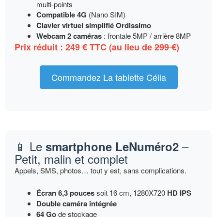
multi-points
Compatible 4G
(Nano SIM)
Clavier virtuel simplifié Ordissimo
Webcam 2 caméras
: frontale 5MP / arrière 8MP
Prix réduit :
249 €
TTC (au lieu de
299 €
)
Commandez La tablette Célia
📱 Le
–
smartphone LeNuméro2
Petit, malin et complet
Appels, SMS, photos… tout y est, sans complications.
Écran 6,3 pouces
soit 16 cm, 1280X720
HD IPS
Double caméra intégrée
64 Go
de stockage