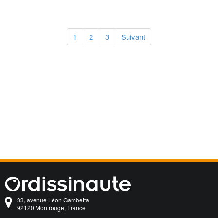
1
2
3
Suivant
33, avenue Léon Gambetta
92120 Montrouge, France