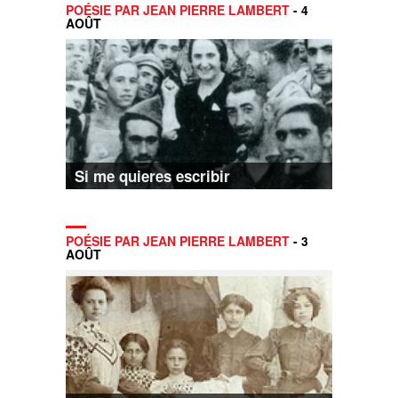
POÉSIE PAR JEAN PIERRE LAMBERT
- 4
AOÛT
Si me quieres escribir
POÉSIE PAR JEAN PIERRE LAMBERT
- 3
AOÛT