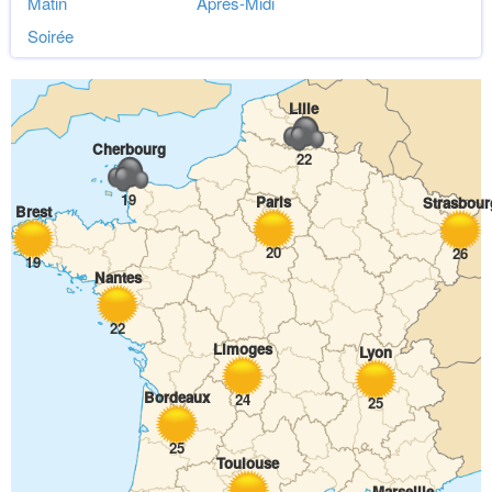
Matin
Après-Midi
Soirée
Lille
Cherbourg
22
19
Paris
Strasbour
Brest
20
26
19
Nantes
22
Limoges
Lyon
Bordeaux
24
25
25
Toulouse
Marseille