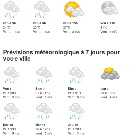
ven à 3h
ven à 9h
ven à 15h
ven à 21h
24°C
22°C
27°C
31°C
Vent : 1 m/s
Vent : 1 m/s
Vent : 2 m/s
Vent : 4 m/s
Prévisions météorologique à 7 jours pour
votre ville
Ven 6
Sam 7
Dim 8
Lun 9
20 à 30°C
21 à 31°C
21 à 31°C
20 à 32°C
Vent : 3 m/s
Vent : 5 m/s
Vent : 5 m/s
Vent : 4 m/s
Mar 10
Mer 11
Jeu 12
22 à 33°C
20 à 32°C
20 à 28°C
Vent : 5 m/s
Vent : 5 m/s
Vent : 3 m/s