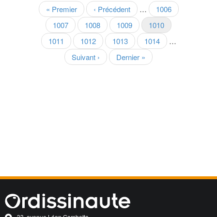
Pagination
Première
« Premier
Page
‹ Précédent
…
Page
1006
page
précédente
Page
1007
Page
1008
Page
1009
Page
1010
courante
Page
1011
Page
1012
Page
1013
Page
1014
…
Page
Suivant ›
Dernière
Dernier »
suivante
page
33, avenue Léon Gambetta