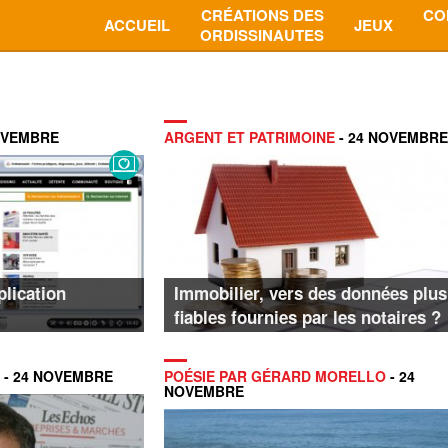
CRÉATIONS DES
CO
ACCUEIL
JEUX
ORDISSINAUTES
OVEMBRE
ARGENT ET PATRIMOINE
- 24 NOVEMBRE
plication
Immobilier, vers des données plus
fiables fournies par les notaires ?
- 24 NOVEMBRE
POÉSIE PAR GÉRARD MORELLO
- 24
NOVEMBRE