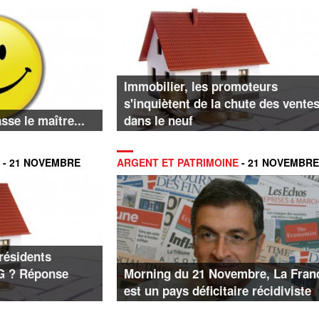
Immobilier, les promoteurs
s'inquiètent de la chute des vente
sse le maître...
dans le neuf
- 21 NOVEMBRE
ARGENT ET PATRIMOINE
- 21 NOVEMBRE
résidents
SG ? Réponse
Morning du 21 Novembre, La Fran
est un pays déficitaire récidiviste