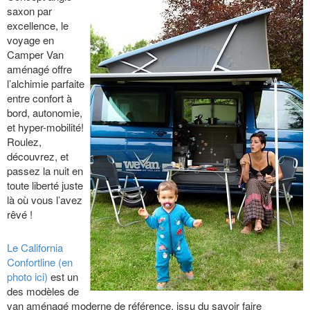
saxon par
excellence, le
voyage en
Camper Van
aménagé offre
l’alchimie parfaite
entre confort à
bord, autonomie,
et hyper-mobilité!
Roulez,
découvrez, et
passez la nuit en
toute liberté juste
là où vous l’avez
rêvé !
Le California
Confortline (en
photo ici)
est un
des modèles de
van aménagé moderne de référence, issu du savoir faire