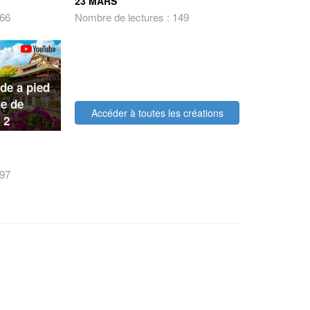
23 MARS
166
Nombre de lectures : 149
de a pied
le de
Accéder à toutes les créations
 2
797