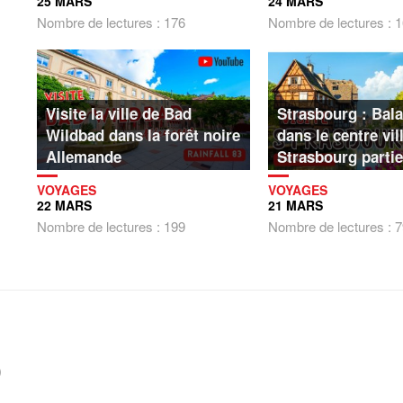
25 MARS
24 MARS
Nombre de lectures : 176
Nombre de lectures : 
Visite la ville de Bad
Strasbourg : Bala
Wildbad dans la forêt noire
dans le centre vil
Allemande
Strasbourg partie
VOYAGES
VOYAGES
22 MARS
21 MARS
Nombre de lectures : 199
Nombre de lectures : 
)