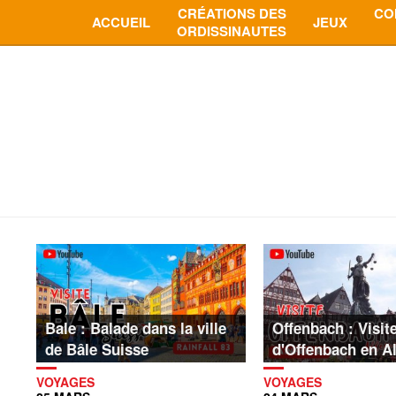
CRÉATIONS DES
CO
ACCUEIL
JEUX
ORDISSINAUTES
Bale : Balade dans la ville
Offenbach : Visite
de Bâle Suisse
d'Offenbach en A
VOYAGES
VOYAGES