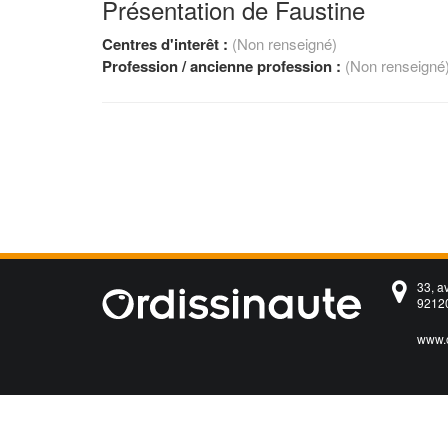
Présentation de Faustine
Centres d'interêt :
(Non renseigné)
Profession / ancienne profession :
(Non renseigné
33, a
92120
www.