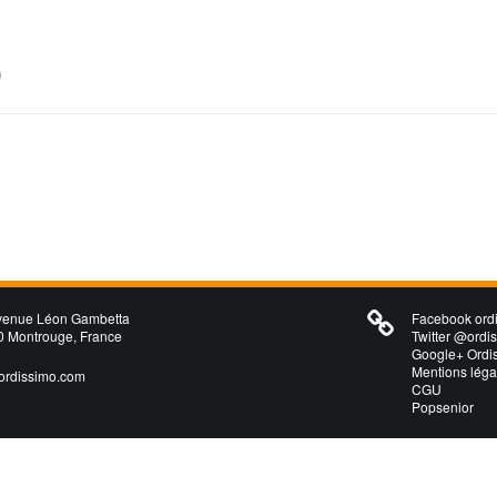
)
venue Léon Gambetta
Facebook ordi
 Montrouge, France
Twitter @ordi
Google+ Ordi
Mentions léga
ordissimo.com
CGU
Popsenior