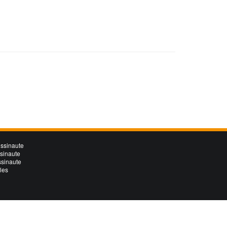
ssinaute
ssinaute
ssinaute
les