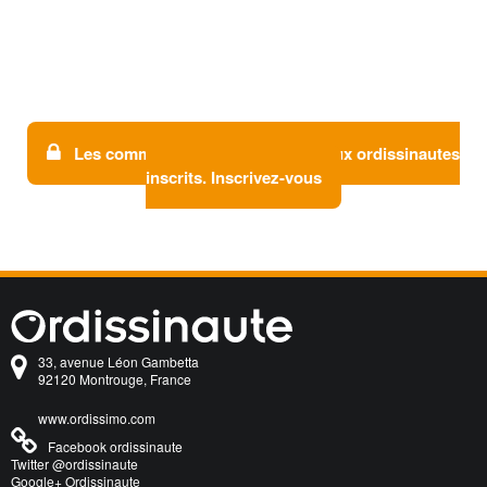
Les commentaires sont réservés aux ordissinautes
inscrits. Inscrivez-vous
33, avenue Léon Gambetta
92120 Montrouge, France
www.ordissimo.com
Facebook ordissinaute
Twitter @ordissinaute
Google+ Ordissinaute