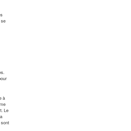
es
 se
es.
pour
e à
ime
t. Le
la
i sont