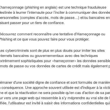
L’hameçonnage (phishing en anglais) est une technique frauduleuse
destinée à leurrer l’internaute pour l’inciter à communiquer des donné
personnelles (comptes d’accès, mots de passe…) et/ou bancaires en
faisant passer pour un tiers de confiance.
Découvrez comment reconnaître une tentative d’Hameçonnage ou
Phishing et ce que vous pouvez faire pour vous protéger.
Les cybercriminels sont de plus en plus doués pour imiter les sites
internets bancaires ou gouvernementaux avec des techniques
extrêmement sophistiquées pour «hameçonner» les données sensibl
 vos mots de passe ou vos données de cartes de crédit mais également 
maner d'une société digne de confiance et sont formulés de manièr
 en conséquence. Une approche souvent utilisée est d'indiquer à la vict
 et que la réactivation ne sera possible qu'en cas d'action de sa par
ateur vers une page web qui ressemble à s'y méprendre au vrai site de 
ée, l'utilisateur est invité à saisir des informations confidentielles qu