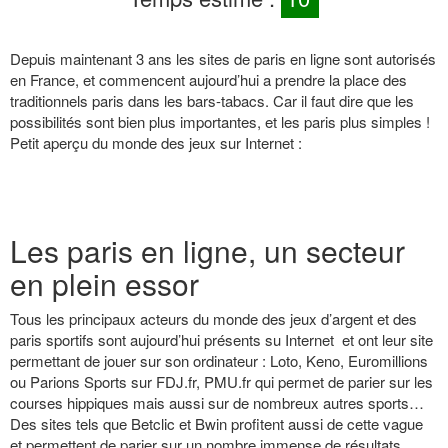
Depuis maintenant 3 ans les sites de paris en ligne sont autorisés
en France, et commencent aujourd’hui a prendre la place des
traditionnels paris dans les bars-tabacs. Car il faut dire que les
possibilités sont bien plus importantes, et les paris plus simples !
Petit aperçu du monde des jeux sur Internet :
Les paris en ligne, un secteur
en plein essor
Tous les principaux acteurs du monde des jeux d’argent et des
paris sportifs sont aujourd’hui présents su Internet et ont leur site
permettant de jouer sur son ordinateur : Loto, Keno, Euromillions
ou Parions Sports sur FDJ.fr, PMU.fr qui permet de parier sur les
courses hippiques mais aussi sur de nombreux autres sports…
Des sites tels que Betclic et Bwin profitent aussi de cette vague
et permettent de parier sur un nombre immense de résultats