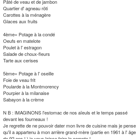
Pâté de veau et de jambon
Quartier d' agneau röti
Carottes à la ménagère
Glaces aux fruits
4ème= Potage à la condé
Oeufs en matelote
Poulet à l' estragon
Salade de choux-fleurs
Tarte aux cerises
5ème= Potage à l' oseille
Foie de veau frit
Poularde à la Montmorency
Pourpier à la milanaise
Sabayon à la crème
N B : IMAGINONS l'estomac de nos aïeuls et le temps passé
devant les fourneaux !
Je regrette de ne pouvoir dater mon livre de cuisine mais je pense
qu'il a appartenu à mon arrière grand-mère (partie en 1961 à l' âge
de 92 ans ! ) je vous laisse faire le compte !