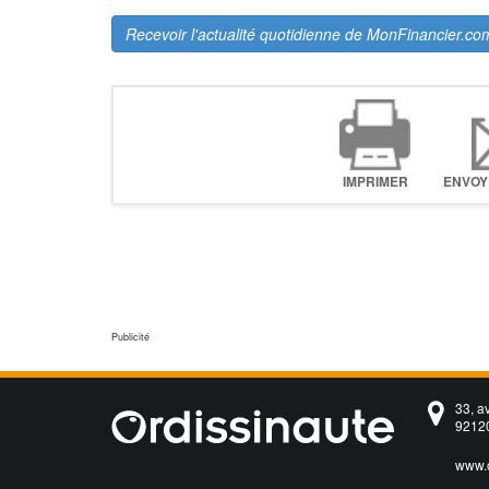
Recevoir l'actualité quotidienne de MonFinancier.co
IMPRIMER
ENVOY
33, a
92120
www.