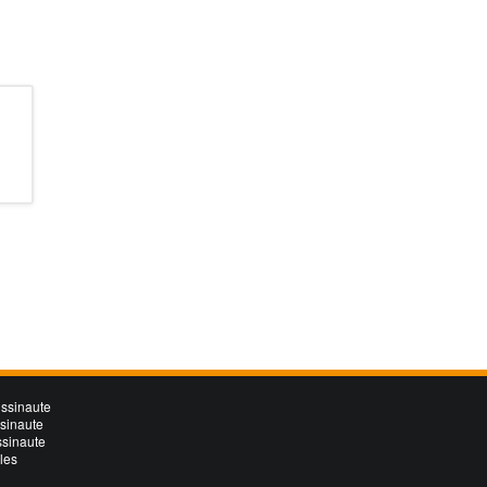
ssinaute
ssinaute
ssinaute
les