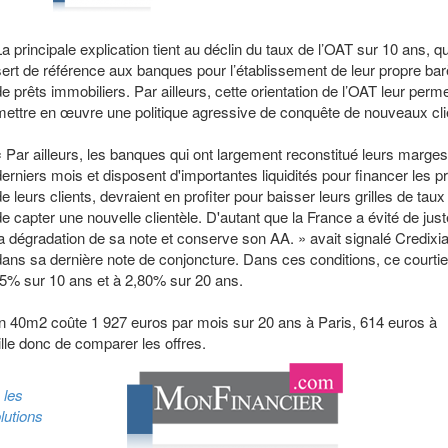
La principale explication tient au déclin du taux de l’OAT sur 10 ans, qu
sert de référence aux banques pour l’établissement de leur propre b
de prêts immobiliers. Par ailleurs, cette orientation de l’OAT leur perm
mettre en œuvre une politique agressive de conquête de nouveaux cli
« Par ailleurs, les banques qui ont largement reconstitué leurs marge
derniers mois et disposent d'importantes liquidités pour financer les pr
de leurs clients, devraient en profiter pour baisser leurs grilles de taux
de capter une nouvelle clientèle. D'autant que la France a évité de jus
la dégradation de sa note et conserve son AA. » avait signalé Credixi
dans sa dernière note de conjoncture. Dans ces conditions, ce courtie
,15% sur 10 ans et à 2,80% sur 20 ans.
n 40m2 coûte 1 927 euros par mois sur 20 ans à Paris, 614 euros à
lle donc de comparer les offres.
 les
lutions