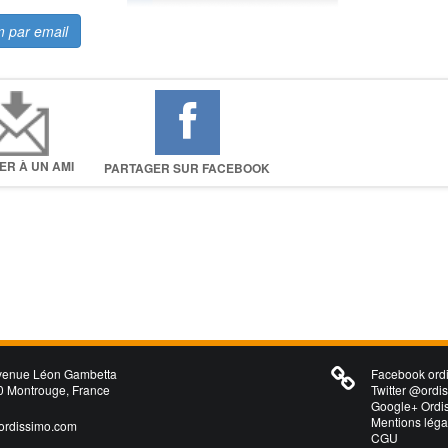
m par email
ER À UN AMI
PARTAGER SUR FACEBOOK
venue Léon Gambetta
Facebook ordi
 Montrouge, France
Twitter @ordi
Google+ Ordi
Mentions léga
ordissimo.com
CGU