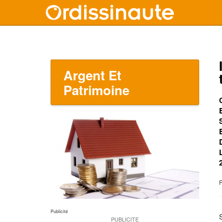
Argent Et
Patrimoine
P