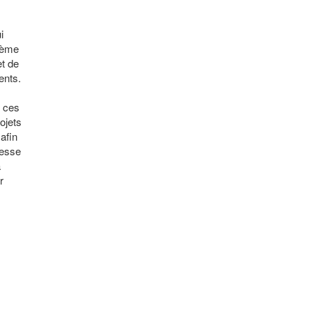
i
arème
et de
ents.
s ces
ojets
 afin
tesse
a
r