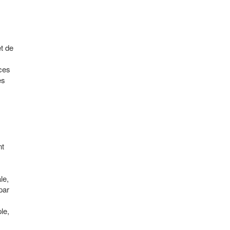
t de
nces
es
nt
le,
par
le,