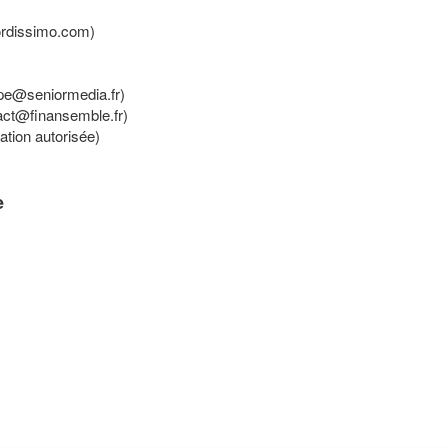
ordissimo.com)
ipe@seniormedia.fr)
act@finansemble.fr)
tion autorisée)
e