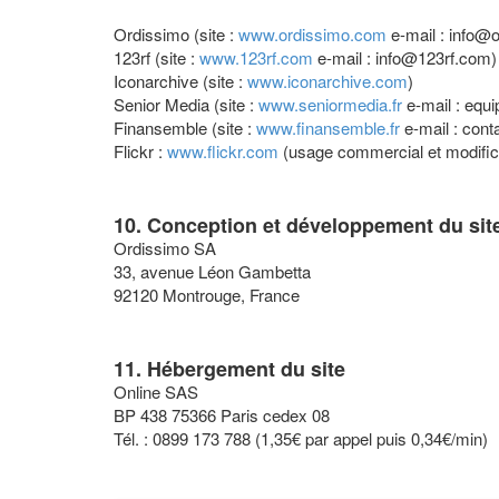
Ordissimo (site :
www.ordissimo.com
e-mail : info@
123rf (site :
www.123rf.com
e-mail : info@123rf.com)
Iconarchive (site :
www.iconarchive.com
)
Senior Media (site :
www.seniormedia.fr
e-mail : equ
Finansemble (site :
www.finansemble.fr
e-mail : cont
Flickr :
www.flickr.com
(usage commercial et modifica
10. Conception et développement du sit
Ordissimo SA
33, avenue Léon Gambetta
92120 Montrouge, France
11. Hébergement du site
Online SAS
BP 438 75366 Paris cedex 08
Tél. : 0899 173 788 (1,35€ par appel puis 0,34€/min)