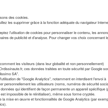
lisons des cookies.
llez les supprimer grâce à la fonction adéquate du navigateur Interne
eptez l'utlisation de cookies pour personnaliser le contenu, les anno
naires de publicité et d'analyse. Pour changer vos choix concernant l
omment les visiteurs (dans leur globalité et non personnellement)
 Ordissinaute.fr, ces données traitées en toute sécurité par Google so
dissimo SA".
utilisation de "Google Analytics", notamment en interdisent l'envoi à
fier personnellement les utilisateurs (noms, numéros de sécurité socia
 données qui identifient de façon permanente un appareil spécifique (
l est impossible de le réinitialiser), même sous forme cryptée.
de la mise en œuvre et fonctionnalités de Google Analytics (par exemp
ics).