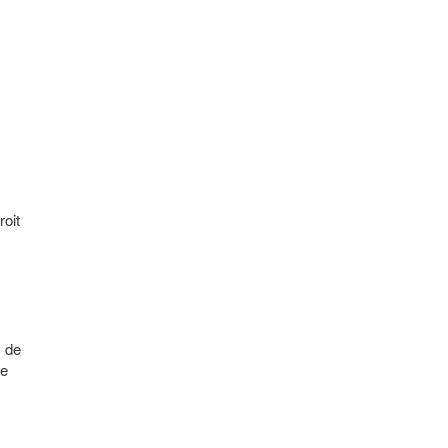
roit
, de
re