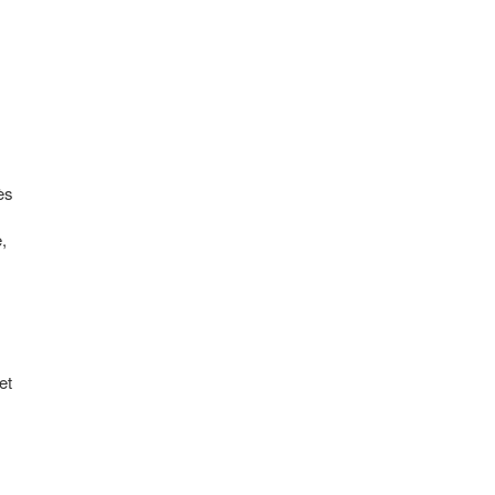
ès
,
 et