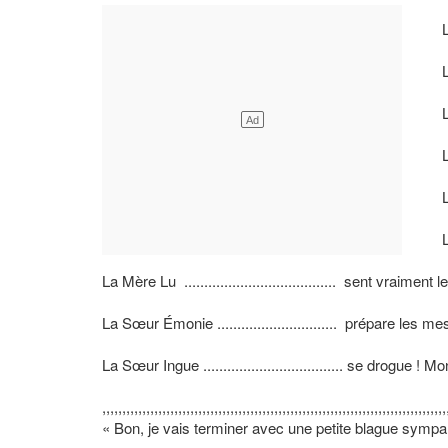
L
L
L
L
L
L
La Mère Lu ...................................... sent vraiment 
La Sœur Émonie .............................. prépare les m
La Sœur Ingue ................................... se drogue ! M
,,,,,,,,,,,,,,,,,,,,,,,,,,,,,,,,,,,,,,,,,,,,,,,,,,,,,,,,,,,,,,,,,,,,,,,,,,,,,,,,,,,,,,
« Bon, je vais terminer avec une petite blague sympa .