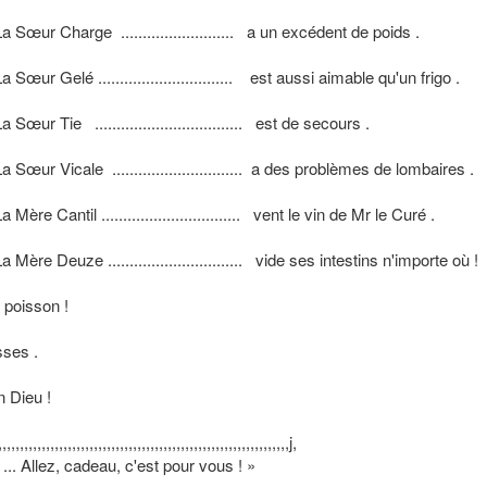
a Sœur Charge .......................... a un excédent de poids .
a Sœur Gelé ............................... est aussi aimable qu'un frigo .
a Sœur Tie .................................. est de secours .
a Sœur Vicale .............................. a des problèmes de lombaires .
a Mère Cantil ................................ vent le vin de Mr le Curé .
a Mère Deuze ............................... vide ses intestins n'importe où !
le poisson !
esses .
on Dieu !
,,,,,,,,,,,,,,,,,,,,,,,,,,,,,,,,,,,,,,,,,,,,,,,,,,,,,,,,,,,,,,,,,,,j,
.. Allez, cadeau, c'est pour vous ! »