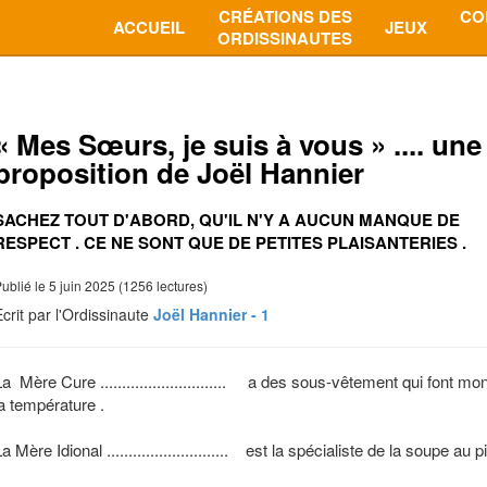
CRÉATIONS DES
CO
ACCUEIL
JEUX
ORDISSINAUTES
« Mes Sœurs, je suis à vous » .... une
proposition de Joël Hannier
SACHEZ TOUT D'ABORD, QU'IL N'Y A AUCUN MANQUE DE
RESPECT . CE NE SONT QUE DE PETITES PLAISANTERIES .
ublié le 5 juin 2025 (1256 lectures)
Ecrit par l'Ordissinaute
Joël Hannier - 1
La Mère Cure ............................. a des sous-vêtement qui font mo
la température .
a Mère Idional ............................ est la spécialiste de la soupe au p