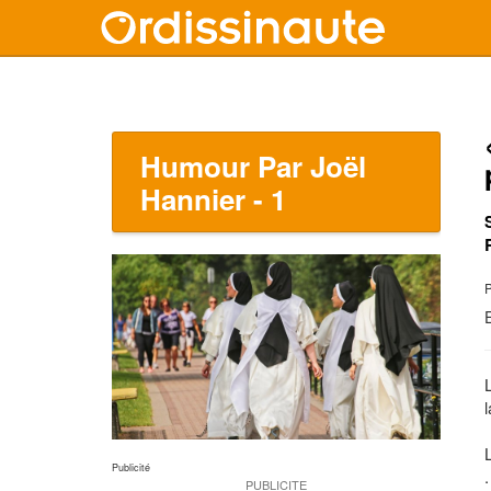
Humour Par Joël
Hannier - 1
P
L
.