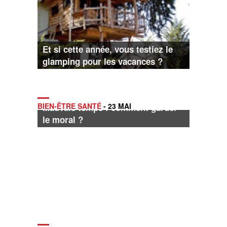
Et si cette année, vous testiez le
glamping pour les vacances ?
BIEN-ÊTRE SANTÉ
- 23 MAI
Mauvais temps : comment garder
le moral ?
Avez-vous nommé vos héritiers