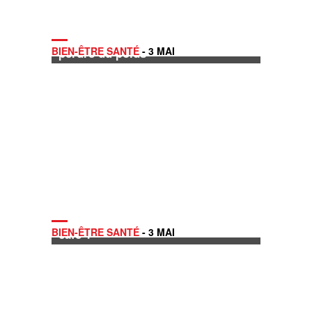
Quand votre fourchette vous aide à
BIEN-ÊTRE SANTÉ
- 3 MAI
perdre du poids
Le matin, vous êtes plutôt thé ou
BIEN-ÊTRE SANTÉ
- 3 MAI
café ?