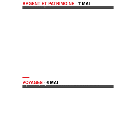
ARGENT ET PATRIMOINE
- 7 MAI
numériques ?
2013, une année exceptionnelle
VOYAGES
- 6 MAI
pour (re)découvrir Amsterdam