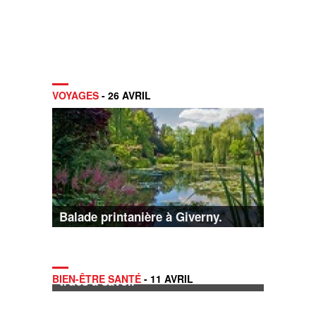
VOYAGES
- 26 AVRIL
Balade printanière à Giverny.
Préparer sa peau avant l’été, les
BIEN-ÊTRE SANTÉ
- 11 AVRIL
trucs à savoir