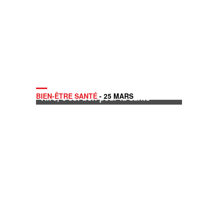
BIEN-ÊTRE SANTÉ
- 25 MARS
Rire, c'est bon pour la santé