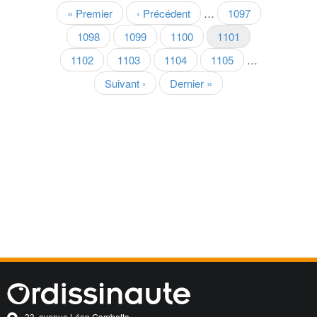
Pagination
Première
« Premier
Page
‹ Précédent
…
Page
1097
page
précédente
Page
1098
Page
1099
Page
1100
Page
1101
courante
Page
1102
Page
1103
Page
1104
Page
1105
…
Page
Suivant ›
Dernière
Dernier »
suivante
page
33, avenue Léon Gambetta