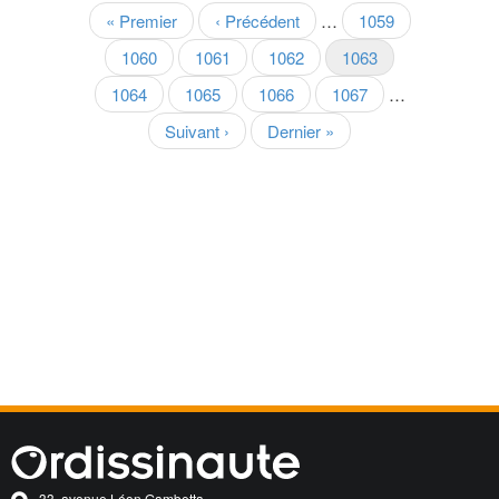
Pagination
Première
« Premier
Page
‹ Précédent
…
Page
1059
page
précédente
Page
1060
Page
1061
Page
1062
Page
1063
courante
Page
1064
Page
1065
Page
1066
Page
1067
…
Page
Suivant ›
Dernière
Dernier »
suivante
page
33, avenue Léon Gambetta