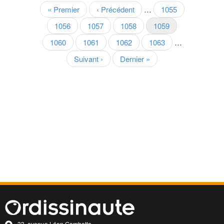
Pagination
Première
« Premier
Page
‹ Précédent
…
Page
1055
page
précédente
Page
1056
Page
1057
Page
1058
Page
1059
courante
Page
1060
Page
1061
Page
1062
Page
1063
…
Page
Suivant ›
Dernière
Dernier »
suivante
page
33, avenue Léon Gambetta