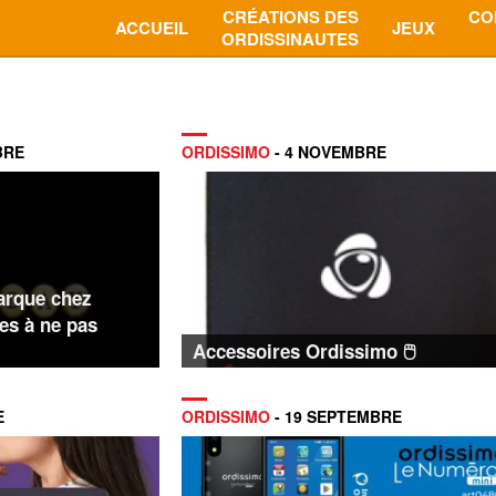
CRÉATIONS DES
CO
ACCUEIL
JEUX
ORDISSINAUTES
BRE
ORDISSIMO
- 4 NOVEMBRE
arque chez
es à ne pas
Accessoires Ordissimo 🖱️
E
ORDISSIMO
- 19 SEPTEMBRE