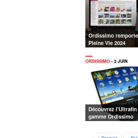
Ordissimo remporte 
Pleine Vie 2024
ORDISSIMO
- 3 JUIN
Découvrez l'Ultrafin
gamme Ordissimo
Pagination
Première
« Premier
Pag
‹ Pr