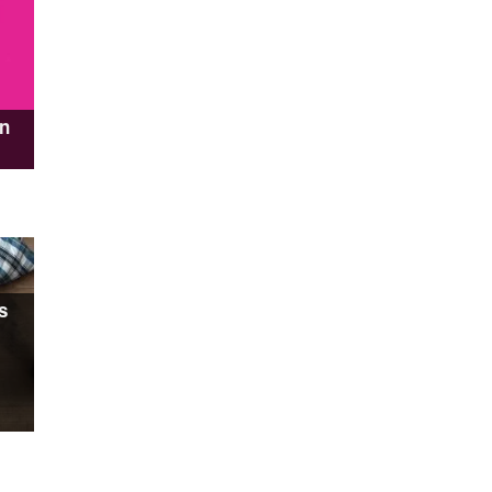
en
s
…