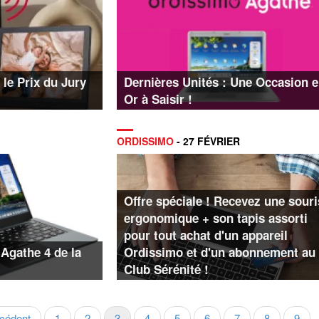
le Prix du Jury
Dernières Unités : Une Occasion 
Or à Saisir !
ORDISSIMO
- 27 FÉVRIER
Offre spéciale ! Recevez une souri
ergonomique + son tapis assorti
pour tout achat d'un appareil
 Agathe 4 de la
Ordissimo et d'un abonnement au
Club Sérénité !
e
écédent
Page
1
Page
2
Page
3
Page
4
Page
5
Page
6
Page
7
Page
8
Page
9