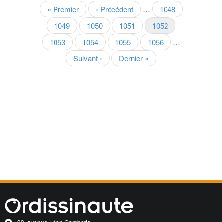
Pagination
Première
« Premier
Page
‹ Précédent
…
Page
1048
page
précédente
Page
1049
Page
1050
Page
1051
Page
1052
courante
Page
1053
Page
1054
Page
1055
Page
1056
…
Page
Suivant ›
Dernière
Dernier »
suivante
page
33, avenue Léon Gambetta