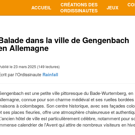
CRÉATIONS DES
CO
ACCUEIL
JEUX
ORDISSINAUTES
Balade dans la ville de Gengenbach
en Allemagne
ublié le 23 mars 2025 (149 lectures)
Ecrit par l'Ordissinaute
Rainfall
Gengenbach est une petite ville pittoresque du Bade-Wurtemberg, en
Allemagne, connue pour son charme médiéval et ses ruelles bordées
maisons à colombages. Son centre historique, avec ses façades col
et ses places fleuries, offre une atmosphère chaleureuse et authentiq
L'ancien hôtel de ville est particulièrement célèbre, notamment pour s
immense calendrier de l'Avent qui attire de nombreux visiteurs en hive