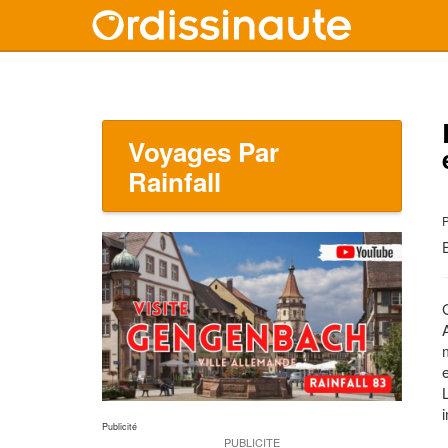
Voyages Par
Rainfall
P