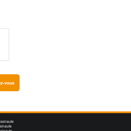
ez-vous
ssinaute
ssinaute
ssinaute