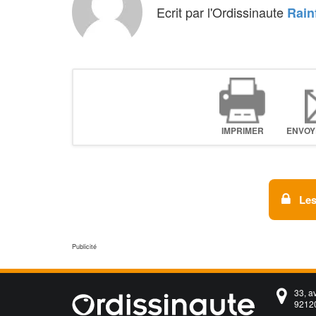
Ecrit par l'Ordissinaute
Rain
IMPRIMER
ENVOY
Les
33, a
92120