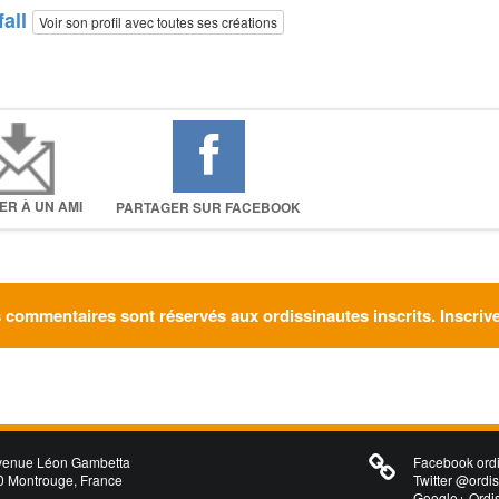
fall
Voir son profil avec toutes ses créations
ER À UN AMI
PARTAGER SUR FACEBOOK
 commentaires sont réservés aux ordissinautes inscrits. Inscriv
venue Léon Gambetta
Facebook ordi
 Montrouge, France
Twitter @ordi
Google+ Ordi