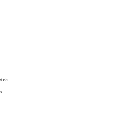
et de
ns