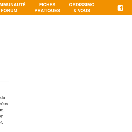
MMUNAUTÉ
FICHES
ORDISSIMO
FORUM
PRATIQUES
& VOUS
 de
orées
ue.
on
r.