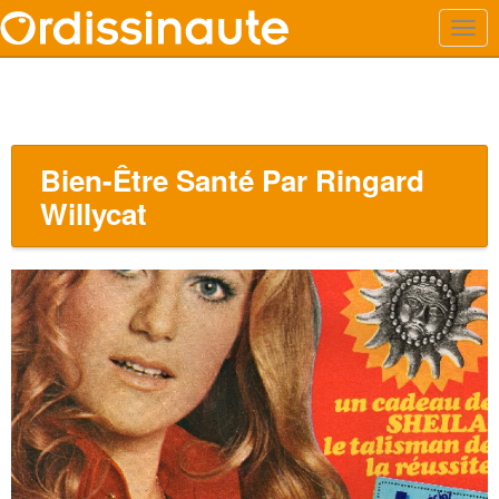
Bien-Être Santé Par Ringard
Willycat